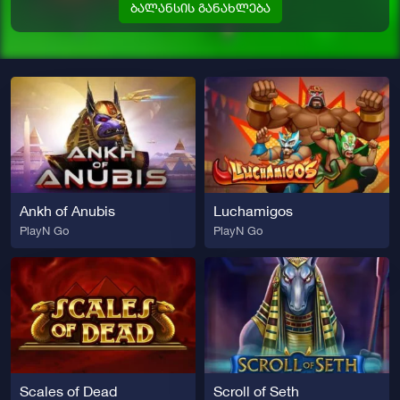
ბალანსის განახლება
Ankh of Anubis
Luchamigos
PlayN Go
PlayN Go
Scales of Dead
Scroll of Seth