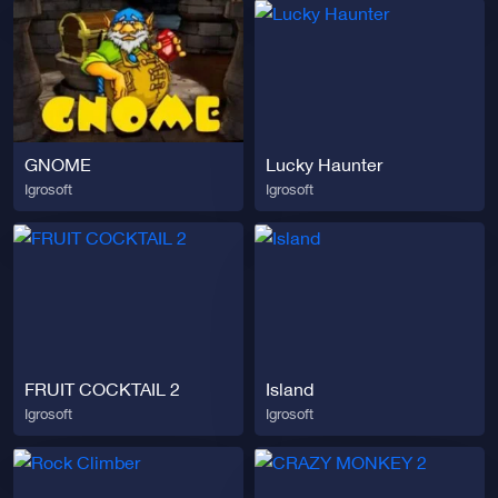
GNOME
Lucky Haunter
Igrosoft
Igrosoft
FRUIT COCKTAIL 2
Island
Igrosoft
Igrosoft