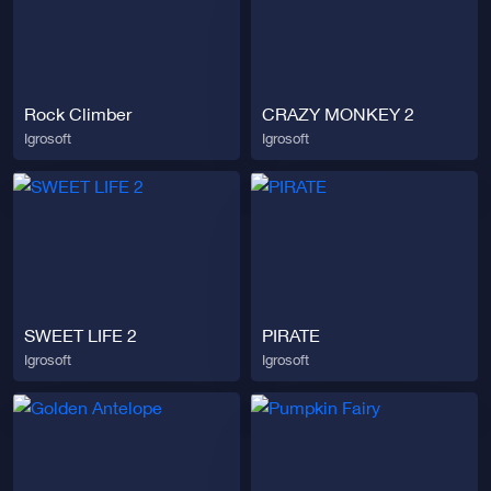
Rock Climber
CRAZY MONKEY 2
Igrosoft
Igrosoft
SWEET LIFE 2
PIRATE
Igrosoft
Igrosoft