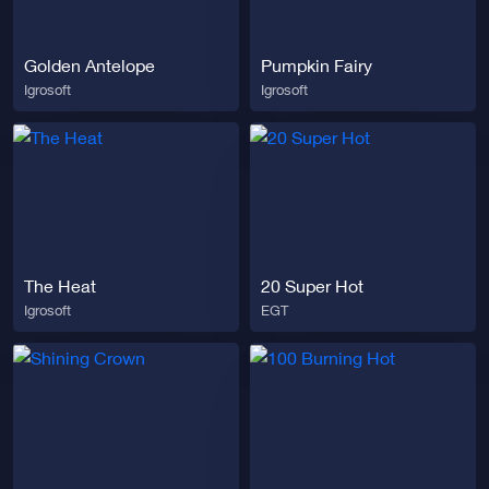
Golden Antelope
Pumpkin Fairy
Igrosoft
Igrosoft
The Heat
20 Super Hot
Igrosoft
EGT