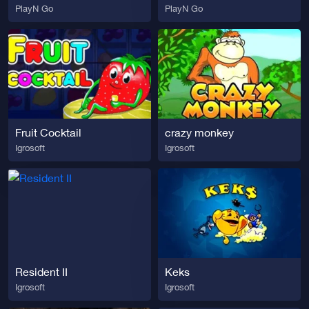
PlayN Go
PlayN Go
Fruit Cocktail
crazy monkey
Igrosoft
Igrosoft
Resident II
Keks
Igrosoft
Igrosoft