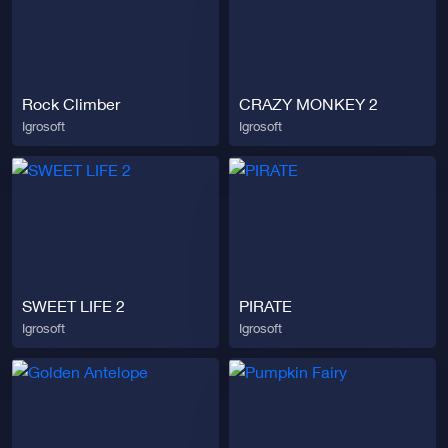
Rock Climber
CRAZY MONKEY 2
Igrosoft
Igrosoft
SWEET LIFE 2
PIRATE
Igrosoft
Igrosoft