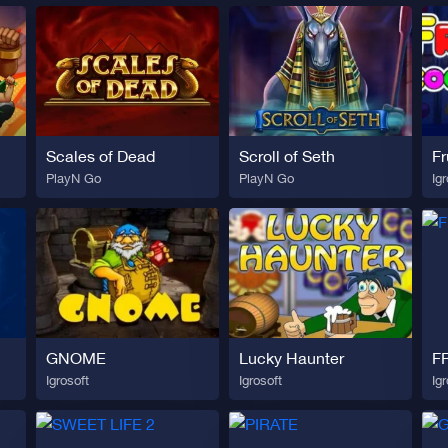
Scales of Dead
Scroll of Seth
Fr
PlayN Go
PlayN Go
Igr
GNOME
Lucky Haunter
F
Igrosoft
Igrosoft
Igr