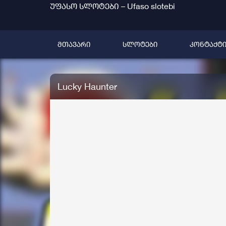
უფასო სლოტები – Ufaso slotebi
მთავარი
სლოტები
კონტაქტ
Lucky Haunter