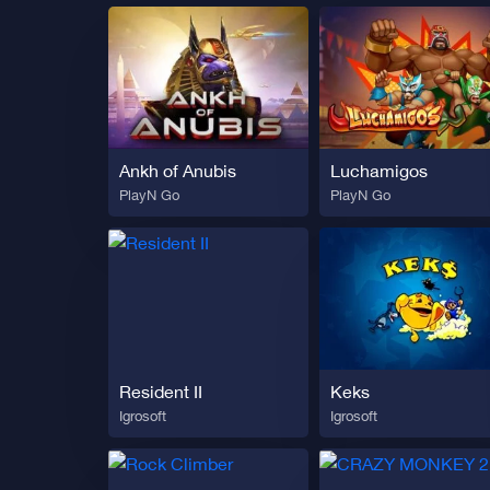
Ankh of Anubis
Luchamigos
PlayN Go
PlayN Go
Resident II
Keks
Igrosoft
Igrosoft