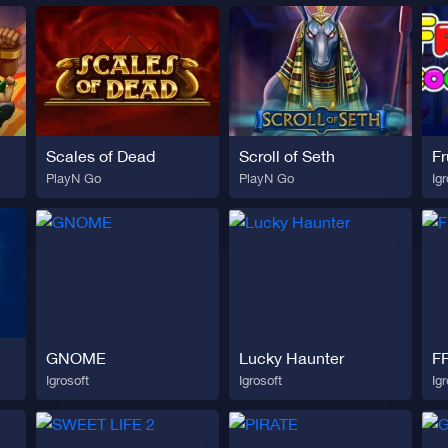
Scales of Dead
Scroll of Seth
Fr
PlayN Go
PlayN Go
Igr
GNOME
Lucky Haunter
F
Igrosoft
Igrosoft
Igr