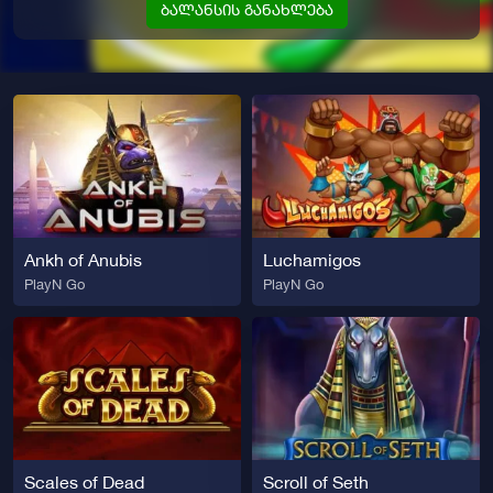
ბალანსის განახლება
Ankh of Anubis
Luchamigos
PlayN Go
PlayN Go
Scales of Dead
Scroll of Seth